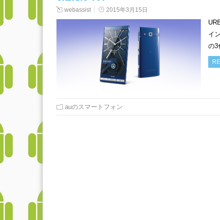
webassist
2015年3月15日
UR
イ
の3
RE
auのスマートフォン