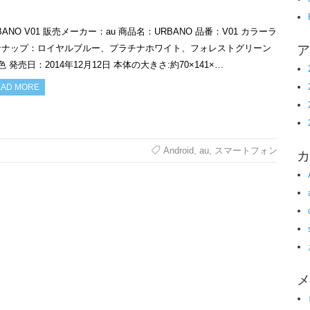
BANO V01 販売メーカー：au 商品名：URBANO 品番：V01 カラーラ
ア
ンナップ：ロイヤルブルー、プラチナホワイト、フォレストグリーン
色 発売日：2014年12月12日 本体の大きさ:約70×141×…
AD MORE
カ
Android
,
au
,
スマートフォン
メ