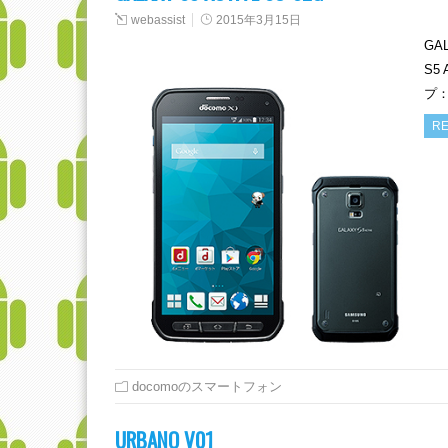
webassist
2015年3月15日
GA
S5
プ
RE
docomoのスマートフォン
URBANO V01