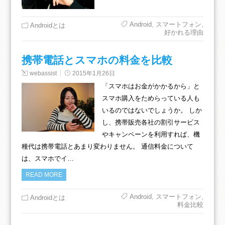
Android
,
スマートフォン
,
Androidとは
好かれる理由
携帯電話とスマホの料金を比較
webassist
2015年1月26日
「スマホはお金がかかるから」と
スマホ購入をためらっている人も
いるのではないでしょうか。 しか
し、携帯販売各社の割引サービス
やキャンペーンを利用すれば、機
種代は携帯電話とあまり変わりません。 通信料金について
は、スマホでイ…
READ MORE
Android
,
スマートフォン
,
Androidとは
料金比較