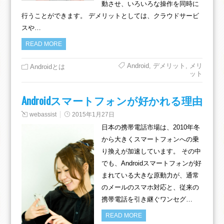
動させ、いろいろな操作を同時に
行うことができます。 デメリットとしては、クラウドサービ
スや…
READ MORE
Android
,
デメリット
,
メリ
Androidとは
ット
Androidスマートフォンが好かれる理由
webassist
2015年1月27日
日本の携帯電話市場は、2010年冬
から大きくスマートフォンへの乗
り換えが加速しています。 その中
でも、Androidスマートフォンが好
まれている大きな原動力が、通常
のメールのスマホ対応と、従来の
携帯電話を引き継ぐワンセグ…
READ MORE