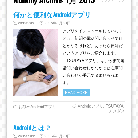
何かと便利なAndroidアプリ
webassist
2015年1月30日
アプリをインストールしていなく
とも、新聞や電話問い合わせで何
とかなるけれど、あったら便利だ
というアプリをご紹介します。
「TSUTAYAアプリ」は、今まで電
話問い合わせしかなかった在庫問
い合わせが手元で済ませられま
す。 …
READ MORE
Androidアプリ
,
TSUTAYA
,
お勧めAndroidアプリ
アメダス
Androidとは？
webassist
2015年1月29日