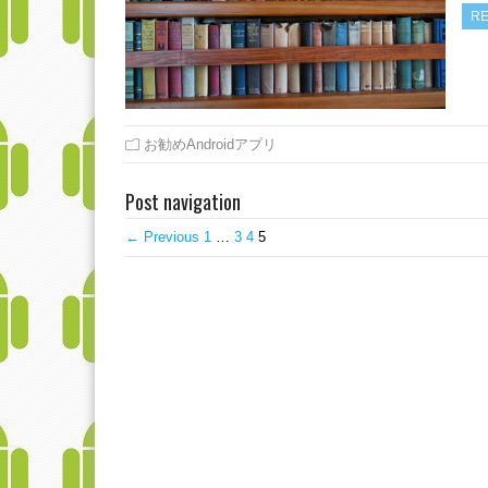
RE
お勧めAndroidアプリ
Post navigation
← Previous
1
…
3
4
5