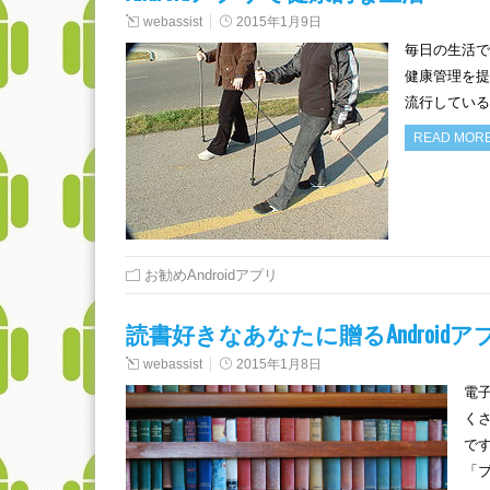
webassist
2015年1月9日
毎日の生活で
健康管理を提
流行している
READ MOR
お勧めAndroidアプリ
読書好きなあなたに贈るAndroidア
webassist
2015年1月8日
電
く
です
「