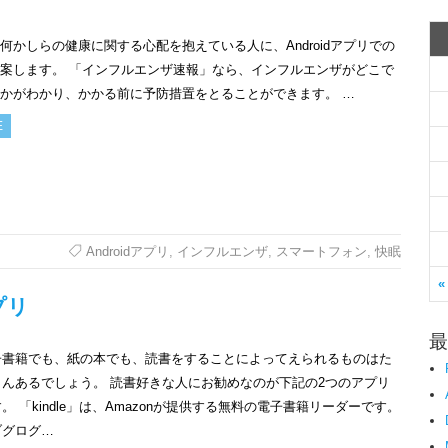
何かしらの健康に関する心配を抱えている人に、Androidアプリでの
案します。 「インフルエンザ速報」なら、インフルエンザがどこで
かがわかり、かかる前に予防措置をとることができます。 …
E
Androidアプリ
,
インフルエンザ
,
スマートフォン
,
快眠
«
プリ
最
子書籍でも、紙の本でも、読書をすることによってえられるものはた
さんあるでしょう。 読書好きな人にお勧めなのが下記の2つのアプリ
。 「kindle」は、Amazonが提供する無料の電子書籍リーダーです。
ブグログ…