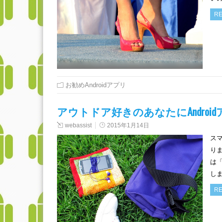
RE
お勧めAndroidアプリ
アウトドア好きのあなたにAndroi
webassist
2015年1月14日
ス
りま
は「
しま
RE