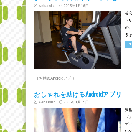
webassist
2015年1月16日
美
た
の
き
RE
お勧めAndroidアプリ
おしゃれを助けるAndroidアプリ
webassist
2015年1月15日
髪
プ
デ
い