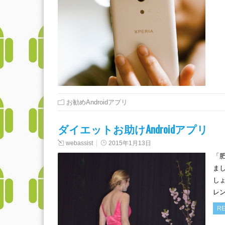
お勧めAndroidアプリ
ダイエットお助けAndroidアプリ
webassist
2015年1月13日
「肥
ま
し
レ
RE