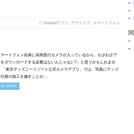
Androidアプリ
,
アウトドア
,
スマートフォン
関
リ
スマートフォン自体に高画質のカメラが入っているから、わざわざア
リをダウンロードする必要はないんじゃない?」と思うかもしれませ
。 「東京ディズニーリゾート公式カメラアプリ」では、写真にディズ
ー仕様の加工を施すことが…
AD MORE