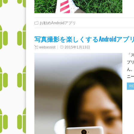
お勧めAndroidアプリ
写真撮影を楽しくするAndroidアプ
webassist
2015年1月13日
「
プ
ん
ニ
RE