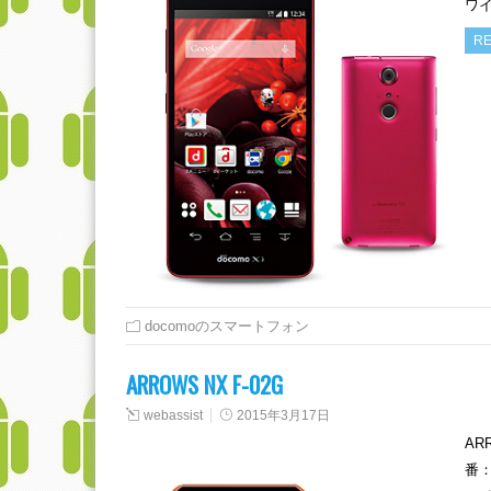
ワイ
RE
docomoのスマートフォン
ARROWS NX F-02G
webassist
2015年3月17日
AR
番：