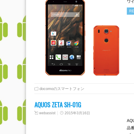
ワイ
RE
docomoのスマートフォン
AQUOS ZETA SH-01G
webassist
2015年3月16日
AQ
品番