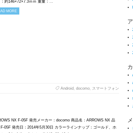
：約146×72×7.3ｍｍ 重量：…
AD MORE
ア
カ
Android
,
docomo
,
スマートフォン
メ
ROWS NX F-05F 発売メーカー：docomo 商品名：ARROWS NX 品
F-05F 発売日：2014年5月30日 カラーラインナップ：ゴールド、ホ