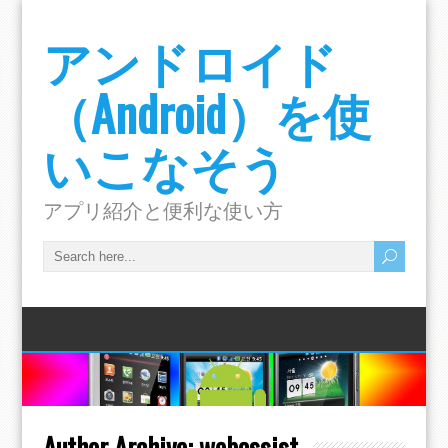
アンドロイド
（Android）を使
いこなそう
アプリ紹介と便利な使い方
Author Archive:
webassist