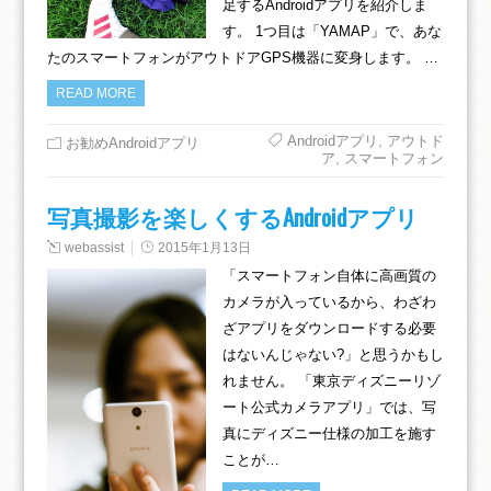
足するAndroidアプリを紹介しま
す。 1つ目は「YAMAP」で、あな
たのスマートフォンがアウトドアGPS機器に変身します。 …
READ MORE
Androidアプリ
,
アウトド
お勧めAndroidアプリ
ア
,
スマートフォン
写真撮影を楽しくするAndroidアプリ
webassist
2015年1月13日
「スマートフォン自体に高画質の
カメラが入っているから、わざわ
ざアプリをダウンロードする必要
はないんじゃない?」と思うかもし
れません。 「東京ディズニーリゾ
ート公式カメラアプリ」では、写
真にディズニー仕様の加工を施す
ことが…