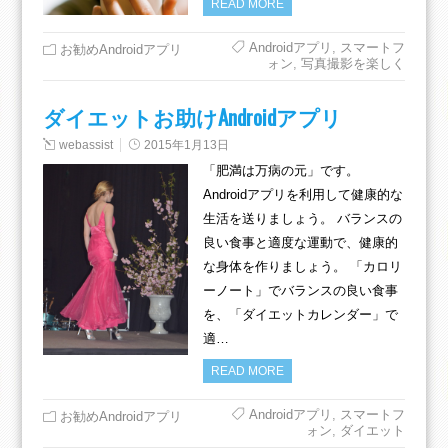
READ MORE
Androidアプリ
,
スマートフ
お勧めAndroidアプリ
ォン
,
写真撮影を楽しく
ダイエットお助けAndroidアプリ
webassist
2015年1月13日
「肥満は万病の元」です。
Androidアプリを利用して健康的な
生活を送りましょう。 バランスの
良い食事と適度な運動で、健康的
な身体を作りましょう。 「カロリ
ーノート」でバランスの良い食事
を、「ダイエットカレンダー」で
適…
READ MORE
Androidアプリ
,
スマートフ
お勧めAndroidアプリ
ォン
,
ダイエット