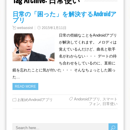
日常の「困った」を解決するAndroidア
プリ
webassist
2015年1月11日
日常の些細なことをAndroidアプリ
が解決してくれます。 メロディは
覚えているんだけど、曲名と歌手
名がわからない・・・ デートの待
ち合わせをしているのに、直前に
鏡を忘れたことに気が付いた・・・ そんなちょっとした困っ
た…
READ MORE
Andoroidアプリ
,
スマート
お勧めAndroidアプリ
フォン
,
日常使い