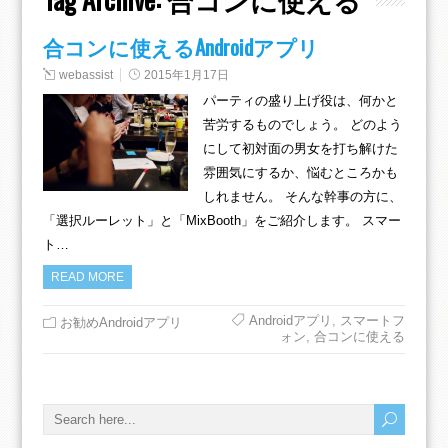
合コンに使えるAndroidアプリ
webassist
2015年1月17日
パーティの盛り上げ役は、何かと
苦労するものでしょう。 どのよう
にして初対面の男女を打ち解けた
雰囲気にするか、悩むところかも
しれません。 そんな幹事の方に、
「選択ルーレット」と「MixBooth」をご紹介します。 スマー
ト…
READ MORE
Androidアプリ
,
スマートフ
お勧めAndroidアプリ
ォン
,
合コンに使える