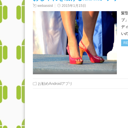
webassist
2015年1月15日
髪
プ
デ
い
RE
お勧めAndroidアプリ