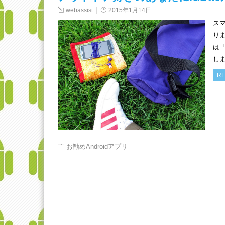
webassist
2015年1月14日
ス
りま
は「
しま
RE
お勧めAndroidアプリ