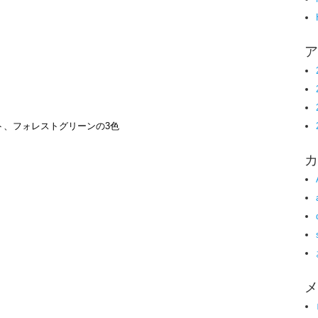
ア
ト、フォレストグリーンの3色
カ
メ