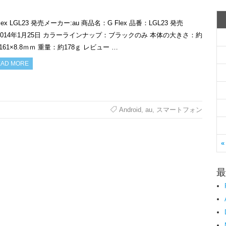
Flex LGL23 発売メーカー:au 商品名：G Flex 品番：LGL23 発売
2014年1月25日 カラーラインナップ：ブラックのみ 本体の大きさ：約
×161×8.8ｍｍ 重量：約178ｇ レビュー …
AD MORE
Android
,
au
,
スマートフォン
«
最