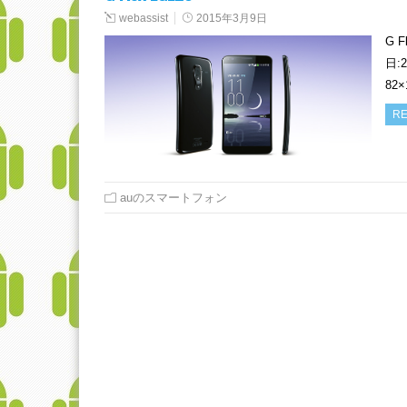
webassist
2015年3月9日
G 
日:
82
RE
auのスマートフォン